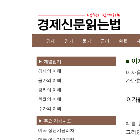
경제
경기
물가
금리
환율
■ 
▶ 개념잡기
경제의 이해
이자
간단합
물가의 이해
금리의 이해
환율의 이해
주가의 이해
▶ 주요 경제지표
예를 
미국 장단기금리차
그러면
미국 연방기금금리