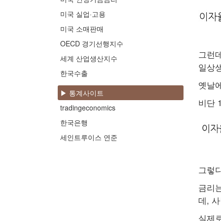
미국 실업·고용
미국 소매판매
OECD 경기선행지수
그런데
세계 산업생산지수
일상생
한국수출
옛날에
▶ 통계사이트
비단 
tradingeconomics
한국은행
세인트루이스 연준
그렇다
금리는
데, 
실제로